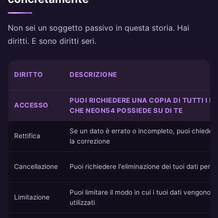
Non sei un soggetto passivo in questa storia. Hai
diritti. E sono diritti seri.
DIRITTO
DESCRIZIONE
PUOI RICHIEDERE UNA COPIA DI TUTTI I DA
ACCESSO
CHE NEON54 POSSIEDE SU DI TE
Se un dato è errato o incompleto, puoi chieder
Rettifica
la correzione
Cancellazione
Puoi richiedere l'eliminazione dei tuoi dati perso
Puoi limitare il modo in cui i tuoi dati vengono
Limitazione
utilizzati