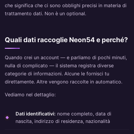
che significa che ci sono obblighi precisi in materia di
trattamento dati. Non è un optional.
Quali dati raccoglie Neon54 e perché?
Quando crei un account — e parliamo di pochi minuti,
nulla di complicato — il sistema registra diverse
categorie di informazioni. Alcune le fornisci tu
direttamente. Altre vengono raccolte in automatico.
Vediamo nel dettaglio:
Dati identificativi:
nome completo, data di
nascita, indirizzo di residenza, nazionalità