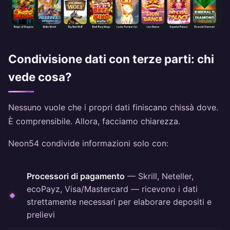
Condivisione dati con terze parti: chi
vede cosa?
Nessuno vuole che i propri dati finiscano chissà dove.
È comprensibile. Allora, facciamo chiarezza.
Neon54 condivide informazioni solo con:
Processori di pagamento
— Skrill, Neteller,
ecoPayz, Visa/Mastercard — ricevono i dati
strettamente necessari per elaborare depositi e
prelievi