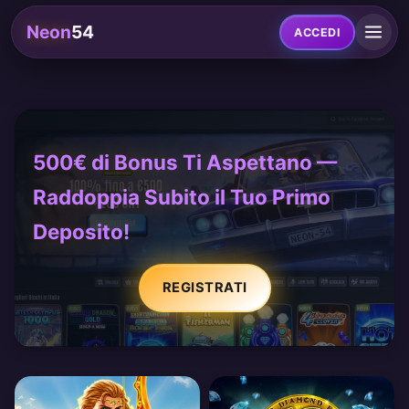
Neon
54
ACCEDI
500€ di Bonus Ti Aspettano —
Raddoppia Subito il Tuo Primo
Deposito!
REGISTRATI