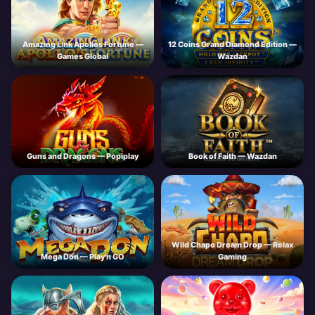
Amazing Link Apollos Fortune —
12 Coins Grand Diamond Edition —
Games Global
Wazdan
Guns and Dragons — Popiplay
Book of Faith — Wazdan
Wild Chapo Dream Drop — Relax
Mega Don — Play'n GO
Gaming