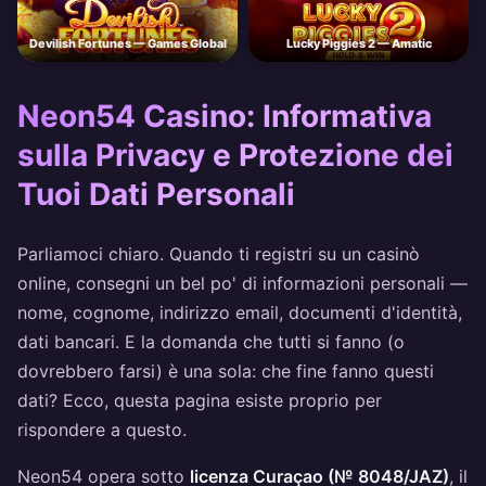
Devilish Fortunes — Games Global
Lucky Piggies 2 — Amatic
Neon54 Casino: Informativa
sulla Privacy e Protezione dei
Tuoi Dati Personali
Parliamoci chiaro. Quando ti registri su un casinò
online, consegni un bel po' di informazioni personali —
nome, cognome, indirizzo email, documenti d'identità,
dati bancari. E la domanda che tutti si fanno (o
dovrebbero farsi) è una sola: che fine fanno questi
dati? Ecco, questa pagina esiste proprio per
rispondere a questo.
Neon54 opera sotto
licenza Curaçao (№ 8048/JAZ)
, il