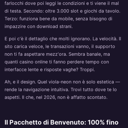
farlocchi dove poi leggi le condizioni e ti viene il mal
di testa. Secondo: oltre 3.000 slot e giochi da tavolo.
Terzo: funziona bene da mobile, senza bisogno di
impazzire con download strani.
E poi c'è il dettaglio che molti ignorano. La velocità. Il
sito carica veloce, le transazioni vanno, il supporto
non ti fa aspettare mezz'ora. Sembra banale, ma
quanti casino online ti fanno perdere tempo con
interfacce lente e risposte vaghe? Troppi.
Ah, e il design. Quel viola-neon non è solo estetica —
rende la navigazione intuitiva. Trovi tutto dove te lo
aspetti. Il che, nel 2026, non è affatto scontato.
Il Pacchetto di Benvenuto: 100% fino