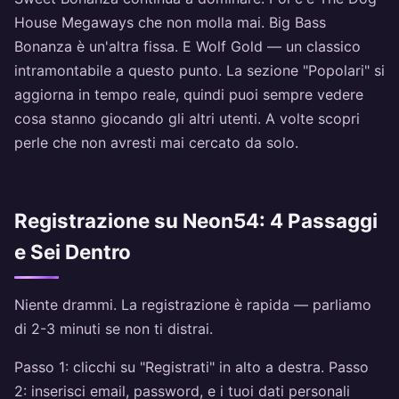
House Megaways che non molla mai. Big Bass
Bonanza è un'altra fissa. E Wolf Gold — un classico
intramontabile a questo punto. La sezione "Popolari" si
aggiorna in tempo reale, quindi puoi sempre vedere
cosa stanno giocando gli altri utenti. A volte scopri
perle che non avresti mai cercato da solo.
Registrazione su Neon54: 4 Passaggi
e Sei Dentro
Niente drammi. La registrazione è rapida — parliamo
di 2-3 minuti se non ti distrai.
Passo 1: clicchi su "Registrati" in alto a destra. Passo
2: inserisci email, password, e i tuoi dati personali