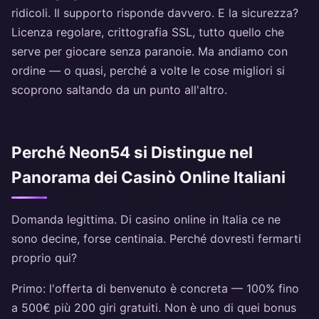
ridicoli. Il supporto risponde davvero. E la sicurezza?
Licenza regolare, crittografia SSL, tutto quello che
serve per giocare senza paranoie. Ma andiamo con
ordine — o quasi, perché a volte le cose migliori si
scoprono saltando da un punto all'altro.
Perché Neon54 si Distingue nel
Panorama dei Casinò Online Italiani
Domanda legittima. Di casino online in Italia ce ne
sono decine, forse centinaia. Perché dovresti fermarti
proprio qui?
Primo: l'offerta di benvenuto è concreta — 100% fino
a 500€ più 200 giri gratuiti. Non è uno di quei bonus