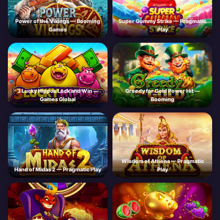
Power of the Vikings — Booming
Super Gummy Strike — Pragmatic
Games
Play
3 Lucky Hippos Lock and Win —
Greedy for Gold Power Hit —
Games Global
Booming
Wisdom of Athena — Pragmatic
Hand of Midas 2 — Pragmatic Play
Play