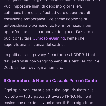
Puoi impostare limiti di deposito giornalieri,
settimanali o mensili. Puoi attivare un periodo di
esclusione temporanea. C'è anche l'opzione di
autoesclusione permanente. Per informazioni più
approfondite sulle normative del gioco d'azzardo,
puoi consultare
Curaçao eGaming
, l'ente che
supervisiona la licenza del casino.
La politica sulla privacy è conforme al GDPR. I tuoi
dati personali non vengono venduti a terzi. Punto. Nel
2026 sembra ovvio, ma non lo è.
Il Generatore di Numeri Casuali: Perché Conta
Ogni spin, ogni carta distribuita, ogni risultato alla
roulette — tutto passa attraverso l'RNG. Non è il
casino che decide se vinci o perdi. È un algoritmo