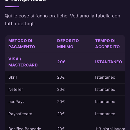
Qui le cose si fanno pratiche. Vediamo la tabella con
tutti i dettagli:
METODO DI
DEPOSITO
TEMPO DI
PAGAMENTO
MINIMO
ACCREDITO
VISA /
20€
ISTANTANEO
MASTERCARD
Skrill
20€
Istantaneo
Neteller
20€
Istantaneo
ecoPayz
20€
Istantaneo
Paysafecard
20€
Istantaneo
Bonifico Bancario
20€
1-3 giorni lavorativ