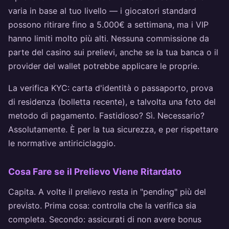
varia in base al tuo livello — i giocatori standard
possono ritirare fino a 5.000€ a settimana, ma i VIP
hanno limiti molto più alti. Nessuna commissione da
parte del casino sui prelievi, anche se la tua banca o il
provider del wallet potrebbe applicare le proprie.
La verifica KYC: carta d'identità o passaporto, prova
di residenza (bolletta recente), e talvolta una foto del
metodo di pagamento. Fastidioso? Sì. Necessario?
Assolutamente. È per la tua sicurezza, e per rispettare
le normative antiriciclaggio.
Cosa Fare se il Prelievo Viene Ritardato
Capita. A volte il prelievo resta in "pending" più del
previsto. Prima cosa: controlla che la verifica sia
completa. Secondo: assicurati di non avere bonus