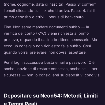
(nome, cognome, data di nascita). Passo 3: confermi
l'email cliccando sul link che ti arriva. Passo 4: fai il
primo deposito e attivi il bonus di benvenuto.
Fine. Non serve mandare documenti subito — la
verifica del conto (KYC) viene richiesta al primo
prelievo, o quando il casino lo ritiene necessario. Ma
ecco un consiglio non richiesto: falla subito. Così
quando vorrai prelevare, non dovrai aspettare.
Per il login successivo basta email e password. C'è
anche l'opzione di restare connesso, anche se — per
sicurezza — non lo consiglierei su dispositivi condivisi.
Depositare su Neon54: Metodi, Limiti
e Tempi Reali