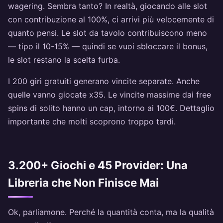
wagering. Sembra tanto? In realtà, giocando alle slot
con contribuzione al 100%, ci arrivi più velocemente di
quanto pensi. Le slot da tavolo contribuiscono meno
— tipo il 10-15% — quindi se vuoi sbloccare il bonus,
le slot restano la scelta furba.
I 200 giri gratuiti generano vincite separate. Anche
quelle vanno giocate x35. Le vincite massime dai free
spins di solito hanno un cap, intorno ai 100€. Dettaglio
importante che molti scoprono troppo tardi.
3.200+ Giochi e 45 Provider: Una
Libreria che Non Finisce Mai
Ok, parliamone. Perché la quantità conta, ma la qualità