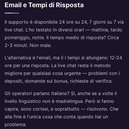
Email e Tempi di Risposta
Il supporto è disponibile 24 ore su 24, 7 giorni su 7 via
live chat. L'ho testato in diversi orari — mattina, tardo
pomeriggio, notte. Il tempo medio di risposta? Circa
2-3 minuti. Non male.
L'alternativa è l'email, ma lì i tempi si allungano: 12-24
ore per una risposta. La live chat resta il metodo
migliore per qualsiasi cosa urgente — problemi con i
depositi, domande sui bonus, richieste di verifica.
Gli operatori parlano italiano? Sì, anche se a volte il
livello linguistico non è madrelingua. Però si fanno
capire, sono cortesi, e soprattutto — risolvono. Che
alla fine è l'unica cosa che conta quando hai un
problema.